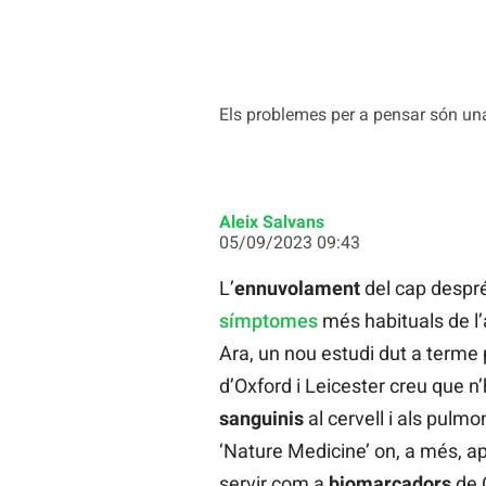
Els problemes per a pensar són una
Aleix Salvans
05/09/2023 09:43
L’
ennuvolament
del cap despré
símptomes
més habituals de 
Ara, un nou estudi dut a terme 
d’Oxford i Leicester creu que n’
sanguinis
al cervell i als pulmo
‘Nature Medicine’ on, a més, a
servir com a
biomarcadors
de C