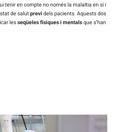
gui tenir en compte no només la malaltia en sí i
stat de salut
previ
dels pacients. Aquests dos
icar les
seqüeles físiques i mentals
que s’han