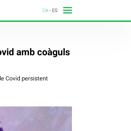
CA
ES
Covid amb coàguls
de Covid persistent