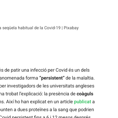
 seqüela habitual de la Covid-19 | Pixabay
s de patir una infecció per Covid és un dels
l’anomenada forma
“persistent”
de la malaltia.
per investigadors de les universitats angleses
ha trobat l’explicació: la presència de
coàguls
ns. Així ho han explicat en un article
publicat
a
punten a dues proteïnes a la sang que podrien
ovid persistent fins a 6 i 12 mesos després