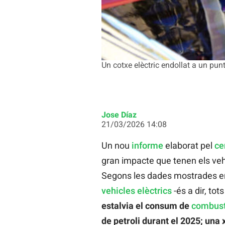
Un cotxe elèctric endollat a un pun
Jose Díaz
21/03/2026 14:08
Un nou
informe
elaborat pel
ce
gran impacte que tenen els vehic
Segons les dades mostrades en
vehicles elèctrics
-és a dir, tot
estalvia el consum de
combust
de petroli durant el 2025; una 