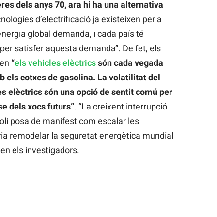
eres dels anys 70, ara hi ha una alternativa
ologies d’electrificació ja existeixen per a
energia global demanda, i cada país té
per satisfer aquesta demanda”. De fet, els
uen
“
els vehicles elèctrics
són cada vegada
els cotxes de gasolina. La volatilitat del
les elèctrics són una opció de sentit comú per
se dels xocs futurs”
. “La creixent interrupció
roli posa de manifest com escalar les
odria remodelar la seguretat energètica mundial
en els investigadors.