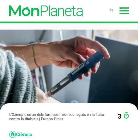
ES
L'Ozempic és un dels fàrmacs més reconeguts en la lluita
3′
contra la diabetis | Europa Press
Ciència