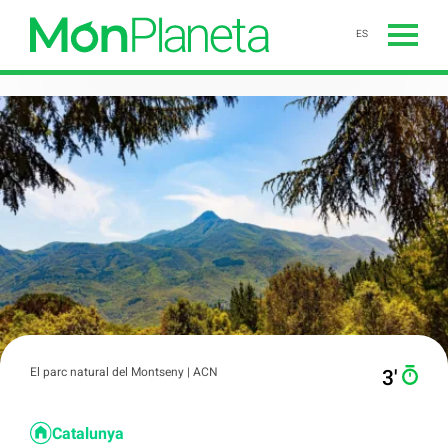
ES
El parc natural del Montseny | ACN
3′
Catalunya