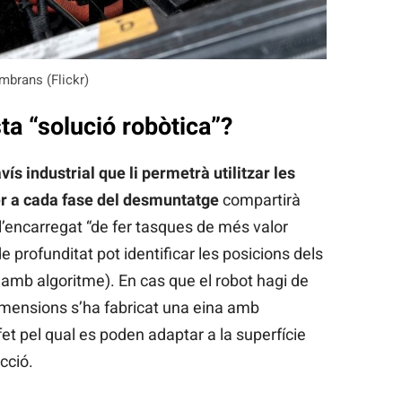
ambrans (Flickr)
a “solució robòtica”?
ís industrial que li permetrà utilitzar les
er a cada fase del desmuntatge
compartirà
l’encarregat “de fer tasques de més valor
 profunditat pot identificar les posicions dels
t amb algoritme). En cas que el robot hagi de
imensions s’ha fabricat una eina amb
et pel qual es poden adaptar a la superfície
cció.