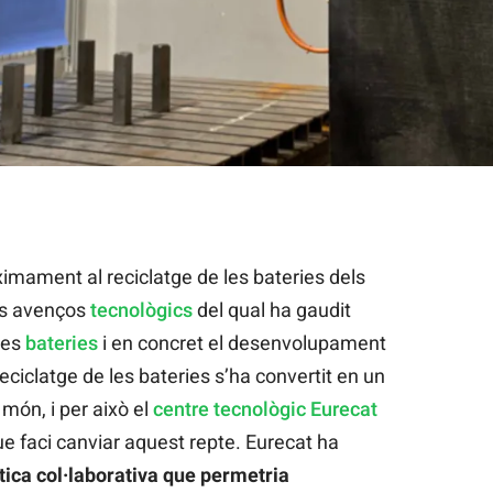
à de desmantellar les bateries | Eurecat
òximament al reciclatge de les bateries dels
ans avenços
tecnològics
del qual ha gaudit
les
bateries
i en concret el desenvolupament
reciclatge de les bateries s’ha convertit en un
món, i per això el
centre tecnològic Eurecat
e faci canviar aquest repte. Eurecat ha
tica col·laborativa que permetria