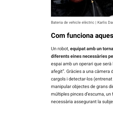
Bateria de vehicle elèctric | Karlis D
Com funciona aquest
Un robot,
equipat amb un tornav
diferents eines necessàries p
espai amb un operari que serà 
afegit”. Gràcies a una càmera de
cargols i detectar-los (entrena
manipular objectes de grans d
múltiples pinces d’escuma, un f
necessària assegurant la subje