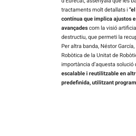
d’Eurecat, assenyala que les ba
tractaments molt detallats i
“e
contínua que implica ajustos e
avançades
com la visió artific
destructiu, que permeti la recu
Per altra banda, Néstor García,
Robòtica de la Unitat de Robòti
importància d’aquesta solució 
escalable i reutilitzable en al
predefinida, utilitzant program