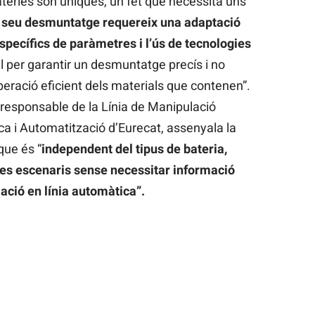
teries són úniques, un fet que necessita uns
l seu desmuntatge requereix una adaptació
specífics de paràmetres i l’ús de tecnologies
ial per garantir un desmuntatge precís i no
peració eficient dels materials que contenen”.
 responsable de la Línia de Manipulació
ca i Automatització d’Eurecat, assenyala la
que és “
independent del tipus de bateria,
tres escenaris sense necessitar informació
ació en línia automàtica”.