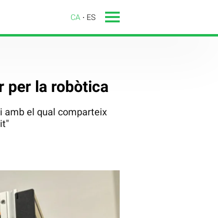
CA
ES
r per la robòtica
ri amb el qual comparteix
it"