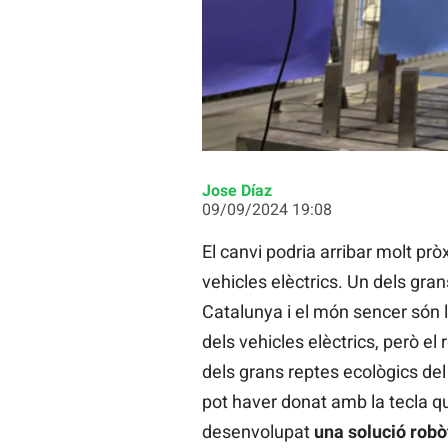
El robot d'Eurecat que s'encarregar
Jose Díaz
09/09/2024 19:08
El canvi podria arribar molt pr
vehicles elèctrics. Un dels gr
Catalunya i el món sencer són 
dels vehicles elèctrics, però el 
dels grans reptes ecològics del 
pot haver donat amb la tecla qu
desenvolupat
una solució robò