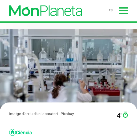
ES
Imatge d'arxiu d'un laboratori | Pixabay
4′
Ciència