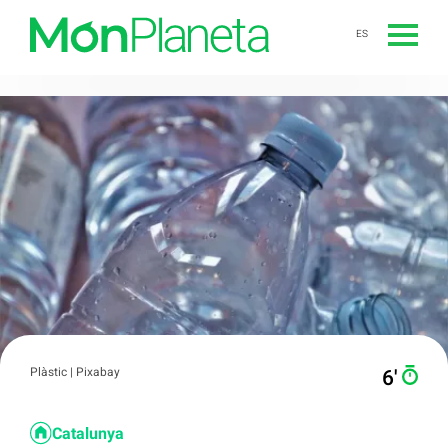
ES
Plàstic | Pixabay
6′
Catalunya