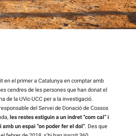
tit en el primer a Catalunya en comptar amb
 les cendres de les persones que han donat el
na de la UVic-UCC per a la investigació.
, responsable del Servei de Donació de Cossos
anda,
les restes estiguin a un indret “com cal” i
ti amb un espai “on poder fer el dol”
. Des que
el febrer de 2018, s’hi han inscrit 360