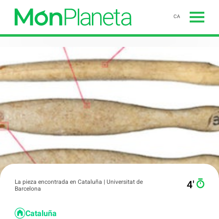
CA
La pieza encontrada en Cataluña | Universitat de
4′
Barcelona
Cataluña